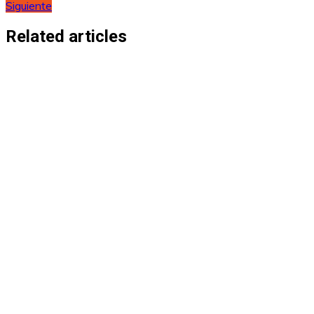
Siguiente
de
entradas
Related articles