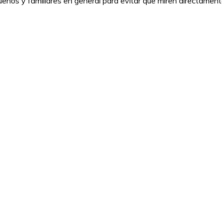
ños y familiares en general para evitar que miren directamente