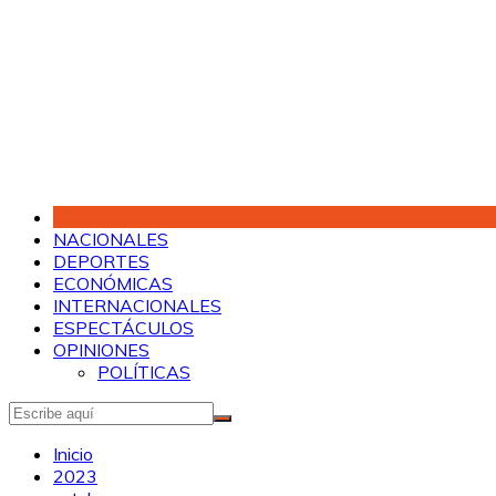
Saltar
al
contenido
NACIONALES
DEPORTES
ECONÓMICAS
INTERNACIONALES
ESPECTÁCULOS
OPINIONES
POLÍTICAS
Inicio
2023