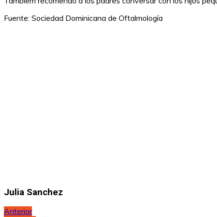
Tambiem recomendó a los padres conversar con los hijos peque
Fuente: Sociedad Dominicana de Oftalmología
Julia Sanchez
Navegación
Anterior