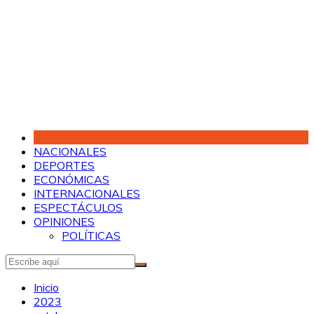
Saltar
al
contenido
NACIONALES
DEPORTES
ECONÓMICAS
INTERNACIONALES
ESPECTÁCULOS
OPINIONES
POLÍTICAS
Inicio
2023