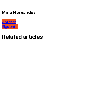
Mirla Hernández
Navegación
Anterior
Siguiente
de
entradas
Related articles