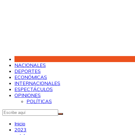
Saltar
al
contenido
NACIONALES
DEPORTES
ECONÓMICAS
INTERNACIONALES
ESPECTÁCULOS
OPINIONES
POLÍTICAS
Inicio
2023