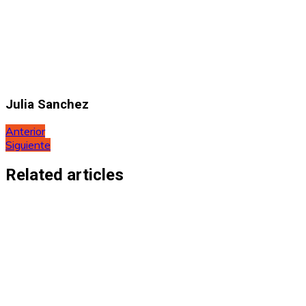
Julia Sanchez
Navegación
Anterior
Siguiente
de
entradas
Related articles