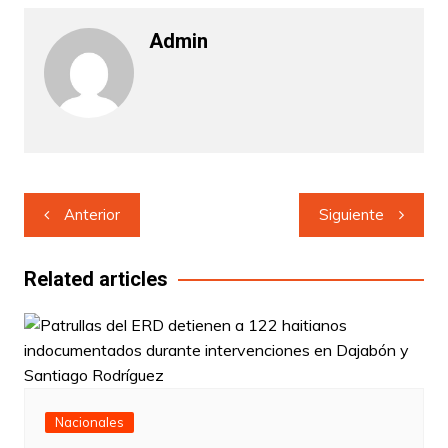
Admin
Navegación
Anterior
Siguiente
de
entradas
Related articles
Nacionales