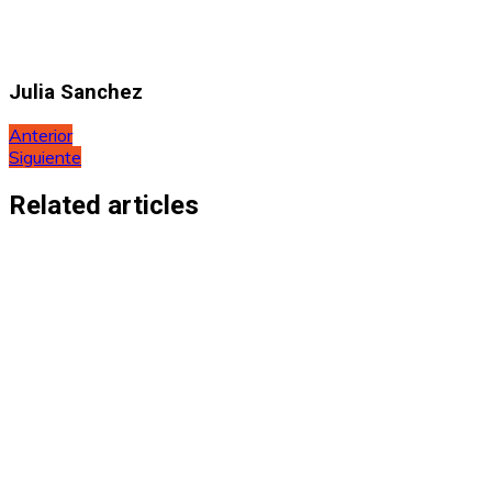
Julia Sanchez
Navegación
Anterior
Siguiente
de
entradas
Related articles