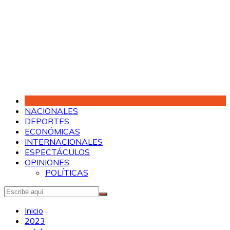
Saltar
al
contenido
NACIONALES
DEPORTES
ECONÓMICAS
INTERNACIONALES
ESPECTÁCULOS
OPINIONES
POLÍTICAS
Inicio
2023