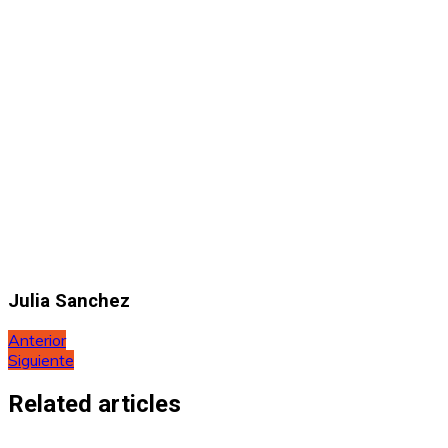
Julia Sanchez
Navegación
Anterior
Siguiente
de
entradas
Related articles