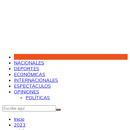
Saltar
al
contenido
NACIONALES
DEPORTES
ECONÓMICAS
INTERNACIONALES
ESPECTÁCULOS
OPINIONES
POLÍTICAS
Inicio
2023