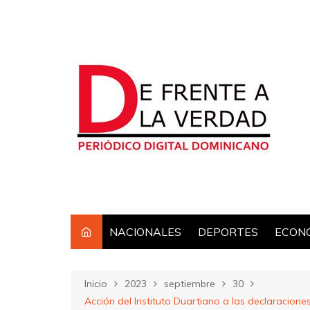
Saltar
al
contenido
NACIONALES
DEPORTES
ECON
Inicio
2023
septiembre
30
Acción del Instituto Duartiano a las declaracio