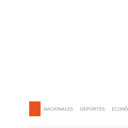
Saltar
al
contenido
NACIONALES
DEPORTES
ECONÓ