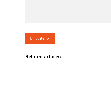
Navegación
Anterior
de
entradas
Related articles