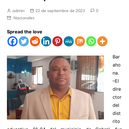
admin
22 de septiembre de 2023
0
Nacionales
Spread the love
Bar
aho
na.
–El
dire
ctor
del
dist
rito