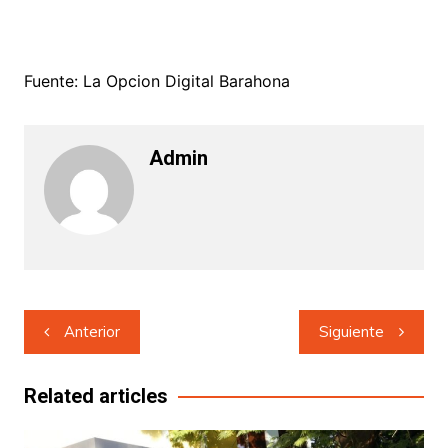
Fuente: La Opcion Digital Barahona
Admin
Navegación
Anterior
Siguiente
de
entradas
Related articles