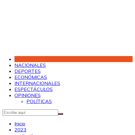
Saltar
al
contenido
NACIONALES
DEPORTES
ECONÓMICAS
INTERNACIONALES
ESPECTÁCULOS
OPINIONES
POLÍTICAS
Inicio
2023