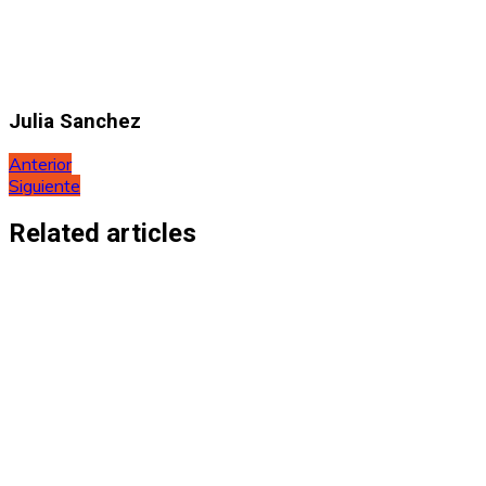
Julia Sanchez
Navegación
Anterior
Siguiente
de
entradas
Related articles