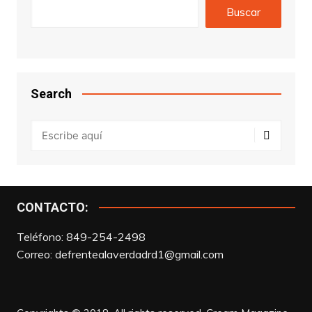
Buscar
Search
CONTACTO:
Teléfono: 849-254-2498
Correo:
defrentealaverdadrd1@gmail.com