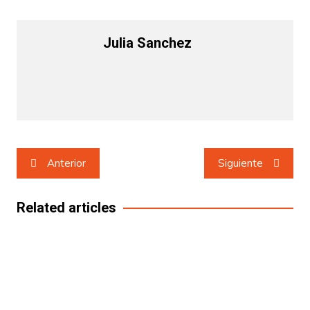
Julia Sanchez
Navegación
Anterior
Siguiente
de
entradas
Related articles