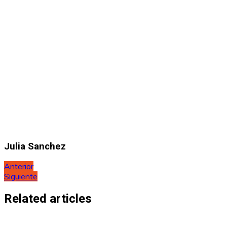
Julia Sanchez
Navegación
Anterior
Siguiente
de
entradas
Related articles