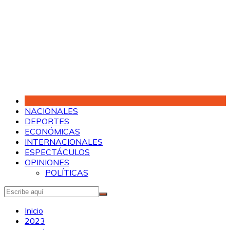
Saltar
al
contenido
NACIONALES
DEPORTES
ECONÓMICAS
INTERNACIONALES
ESPECTÁCULOS
OPINIONES
POLÍTICAS
Inicio
2023