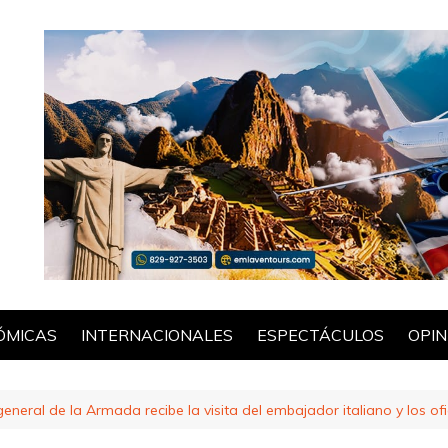
ÓMICAS
INTERNACIONALES
ESPECTÁCULOS
OPIN
POL
eral de la Armada recibe la visita del embajador italiano y los of