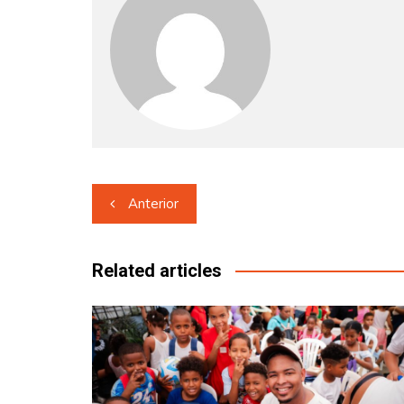
Navegación
Anterior
de
entradas
Related articles