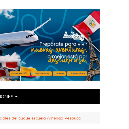
IONES
ÍTICAS
iciales del buque escuela Amerigo Vespucci