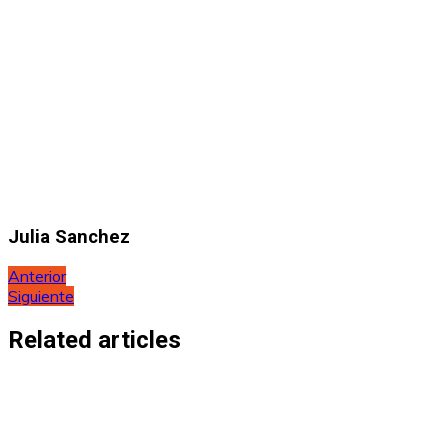
Julia Sanchez
Navegación
Anterior
Siguiente
de
entradas
Related articles