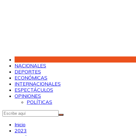
Saltar
al
contenido
NACIONALES
DEPORTES
ECONÓMICAS
INTERNACIONALES
ESPECTÁCULOS
OPINIONES
POLÍTICAS
Inicio
2023