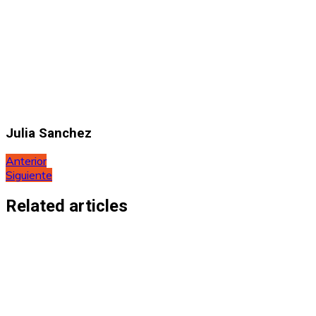
Julia Sanchez
Navegación
Anterior
Siguiente
de
entradas
Related articles