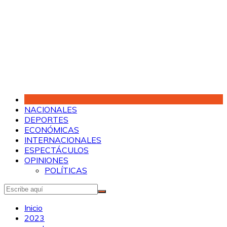
Saltar
al
contenido
NACIONALES
DEPORTES
ECONÓMICAS
INTERNACIONALES
ESPECTÁCULOS
OPINIONES
POLÍTICAS
Inicio
2023