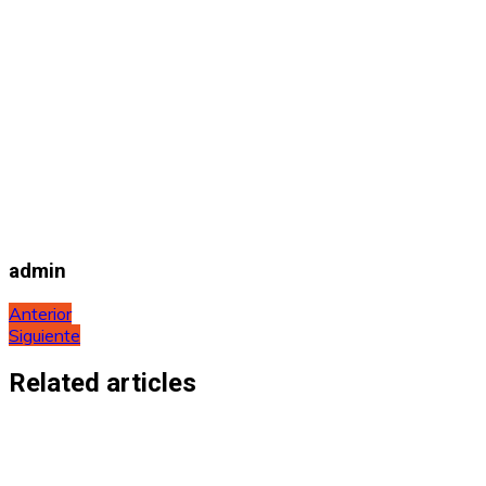
admin
Navegación
Anterior
Siguiente
de
entradas
Related articles