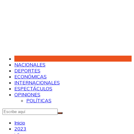
Saltar
al
contenido
NACIONALES
DEPORTES
ECONÓMICAS
INTERNACIONALES
ESPECTÁCULOS
OPINIONES
POLÍTICAS
Inicio
2023