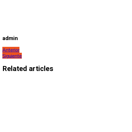
admin
Navegación
Anterior
Siguiente
de
entradas
Related articles