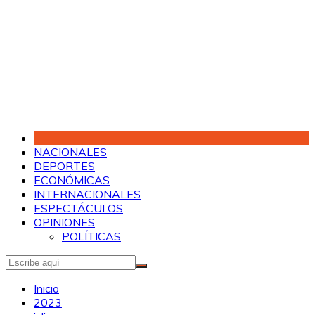
Saltar
al
contenido
NACIONALES
DEPORTES
ECONÓMICAS
INTERNACIONALES
ESPECTÁCULOS
OPINIONES
POLÍTICAS
Inicio
2023