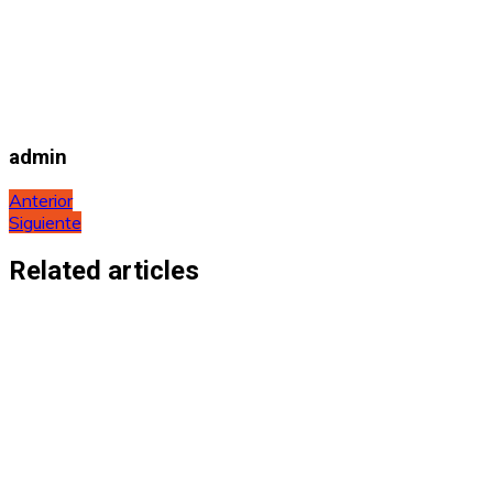
admin
Navegación
Anterior
Siguiente
de
entradas
Related articles