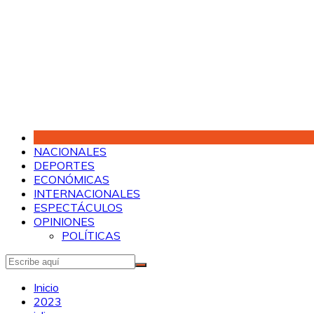
Saltar
al
contenido
NACIONALES
DEPORTES
ECONÓMICAS
INTERNACIONALES
ESPECTÁCULOS
OPINIONES
POLÍTICAS
Inicio
2023