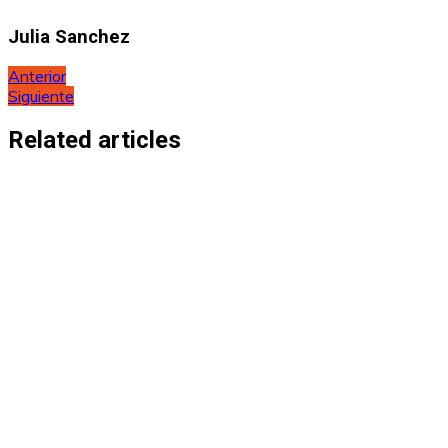
Julia Sanchez
Navegación
Anterior
Siguiente
de
entradas
Related articles