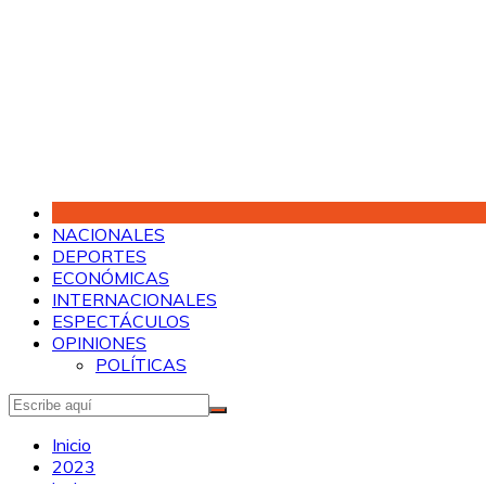
Saltar
al
contenido
NACIONALES
DEPORTES
ECONÓMICAS
INTERNACIONALES
ESPECTÁCULOS
OPINIONES
POLÍTICAS
Inicio
2023