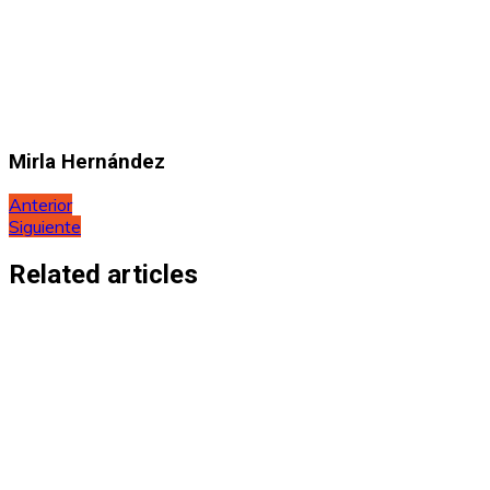
Mirla Hernández
Navegación
Anterior
Siguiente
de
entradas
Related articles