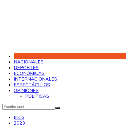
Saltar
al
contenido
NACIONALES
DEPORTES
ECONÓMICAS
INTERNACIONALES
ESPECTÁCULOS
OPINIONES
POLÍTICAS
Inicio
2023