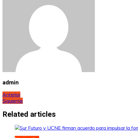
admin
Navegación
Anterior
Siguiente
de
entradas
Related articles