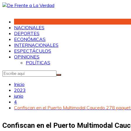
Saltar
al
contenido
NACIONALES
DEPORTES
ECONÓMICAS
INTERNACIONALES
ESPECTÁCULOS
OPINIONES
POLÍTICAS
Inicio
2023
junio
4
Confiscan en el Puerto Multimodal Caucedo 278 paquete
Confiscan en el Puerto Multimodal Cauc