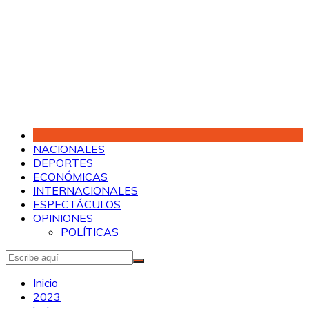
Saltar
al
contenido
NACIONALES
DEPORTES
ECONÓMICAS
INTERNACIONALES
ESPECTÁCULOS
OPINIONES
POLÍTICAS
Inicio
2023