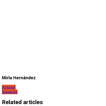
Mirla Hernández
Navegación
Anterior
Siguiente
de
entradas
Related articles