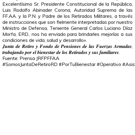
Excelentísimo Sr. Presidente Constitucional de la República,
Luis Rodolfo Abinader Corona, Autoridad Suprema de las
FF.AA. y la P.N. y Padre de los Retirados Militares, a través
de instrucciones que son fielmente interpretadas por nuestro
Ministro de Defensa, Teniente General Carlos Luciano Díaz
Morfa, ERD., nos ha enviado para brindarles mejorías a sus
condiciones de vida, salud y desarrollo».
𝑱𝒖𝒏𝒕𝒂 𝒅𝒆 𝑹𝒆𝒕𝒊𝒓𝒐 𝒚 𝑭𝒐𝒏𝒅𝒐 𝒅𝒆 𝑷𝒆𝒏𝒔𝒊𝒐𝒏𝒆𝒔 𝒅𝒆 𝒍𝒂𝒔 𝑭𝒖𝒆𝒓𝒛𝒂𝒔 𝑨𝒓𝒎𝒂𝒅𝒂𝒔,
𝒕𝒓𝒂𝒃𝒂𝒋𝒂𝒏𝒅𝒐 𝒑𝒐𝒓 𝒆𝒍 𝒃𝒊𝒆𝒏𝒆𝒔𝒕𝒂𝒓 𝒅𝒆 𝒍𝒐𝒔 𝑹𝒆𝒕𝒊𝒓𝒂𝒅𝒐𝒔 𝒚 𝒔𝒖𝒔 𝒇𝒂𝒎𝒊𝒍𝒊𝒂𝒓𝒆𝒔.
Fuente: Prensa JRFPFFAA
#SomosJuntaDeRetiroRD #PorTuBienestar #Operativo #Asis