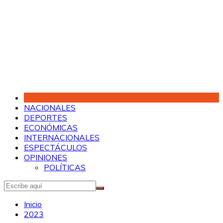
Saltar
al
contenido
NACIONALES
DEPORTES
ECONÓMICAS
INTERNACIONALES
ESPECTÁCULOS
OPINIONES
POLÍTICAS
Inicio
2023