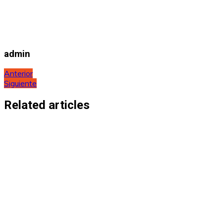
admin
Navegación
Anterior
Siguiente
de
entradas
Related articles