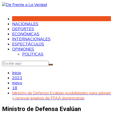
Saltar
al
contenido
NACIONALES
DEPORTES
ECONÓMICAS
INTERNACIONALES
ESPECTÁCULOS
OPINIONES
POLÍTICAS
Inicio
2023
mayo
18
Ministro de Defensa Evalúan posibilidades para adquirir
y renovar equipos de FFAA dominicanas
Ministro de Defensa Evalúan