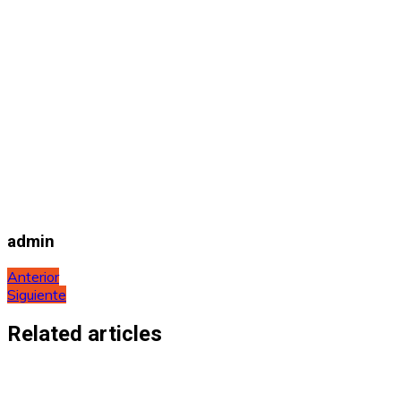
admin
Navegación
Anterior
Siguiente
de
entradas
Related articles