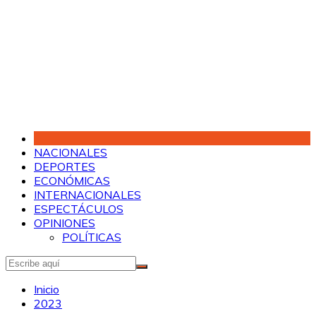
Saltar
al
contenido
NACIONALES
DEPORTES
ECONÓMICAS
INTERNACIONALES
ESPECTÁCULOS
OPINIONES
POLÍTICAS
Inicio
2023