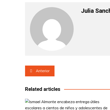
Julia Sanc
Navegación
Anterior
de
entradas
Related articles