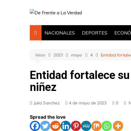
Saltar
al
contenido
NACIONALES
DEPORTES
ECONÓ
Inicio
2023
mayo
4
Entidad fortale
Entidad fortalece su 
niñez
Julia Sanchez
4 de mayo de 2023
0
N
Spread the love