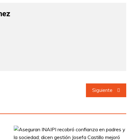
hez
Siguiente