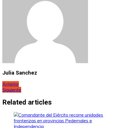
Julia Sanchez
Navegación
Anterior
Siguiente
de
entradas
Related articles