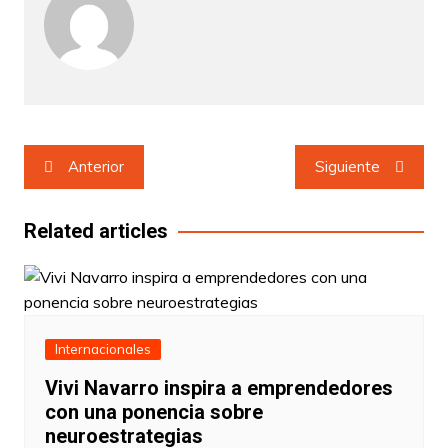
Navegación
Anterior
Siguiente
de
entradas
Related articles
Internacionales
Vivi Navarro inspira a emprendedores
con una ponencia sobre
neuroestrategias