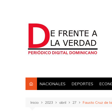
Saltar
al
contenido
NACIONALES
DEPORTES
ECON
Inicio
2023
abril
27
Fausto Cruz de l