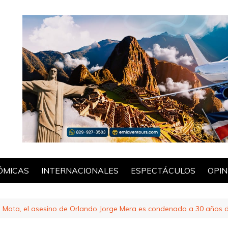
ÓMICAS
INTERNACIONALES
ESPECTÁCULOS
OPIN
POL
a Mota, el asesino de Orlando Jorge Mera es condenado a 30 años d