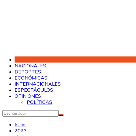
Saltar
al
contenido
NACIONALES
DEPORTES
ECONÓMICAS
INTERNACIONALES
ESPECTÁCULOS
OPINIONES
POLÍTICAS
Inicio
2023