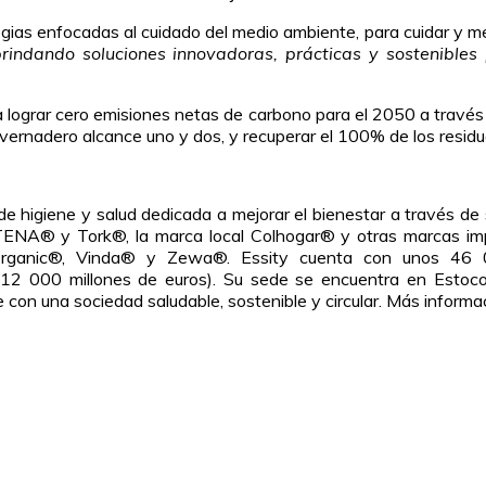
gias enfocadas al cuidado del medio ambiente, para cuidar y mejo
indando soluciones innovadoras, prácticas y sostenibles 
 lograr cero emisiones netas de carbono para el 2050 a través
ernadero alcance uno y dos, y recuperar el 100% de los residu
 de higiene y salud dedicada a mejorar el bienestar a través de
TENA® y Tork®, la marca local Colhogar® y otras marcas i
rganic®, Vinda® y Zewa®. Essity cuenta con unos 46 
2 000 millones de euros). Su sede se encuentra en Estoco
e con una sociedad saludable, sostenible y circular. Más infor