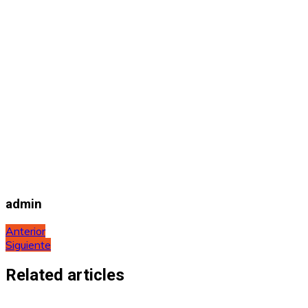
admin
Navegación
Anterior
Siguiente
de
entradas
Related articles