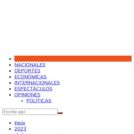
Saltar
al
contenido
NACIONALES
DEPORTES
ECONÓMICAS
INTERNACIONALES
ESPECTÁCULOS
OPINIONES
POLÍTICAS
Inicio
2023