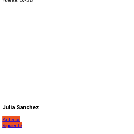
Julia Sanchez
Navegación
Anterior
Siguiente
de