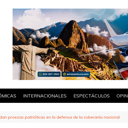
ÓMICAS
INTERNACIONALES
ESPECTÁCULOS
OPIN
POL
rdan proezas patrióticas en la defensa de la soberanía nacional