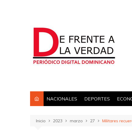
Saltar
al
contenido
NACIONALES
DEPORTES
ECON
Inicio
2023
marzo
27
Militares recue