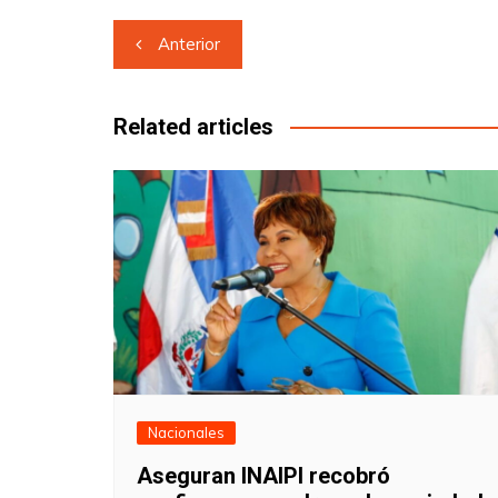
Navegación
Anterior
de
entradas
Related articles
Nacionales
Aseguran INAIPI recobró