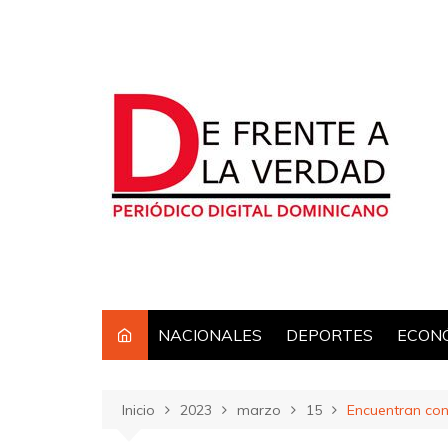
Saltar
al
contenido
NACIONALES
DEPORTES
ECON
Inicio
2023
marzo
15
Encuentran con