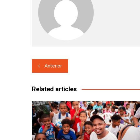
Navegación
Anterior
de
entradas
Related articles