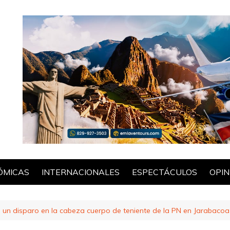
ÓMICAS
INTERNACIONALES
ESPECTÁCULOS
OPIN
POL
 un disparo en la cabeza cuerpo de teniente de la PN en Jarabacoa