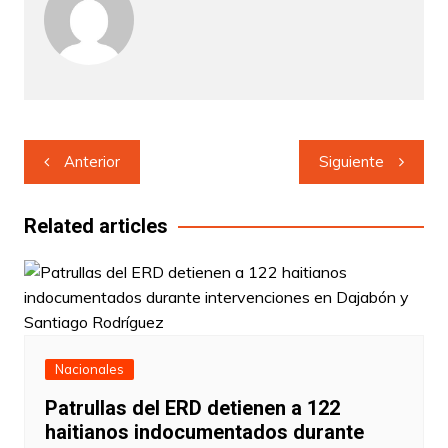
Navegación
Anterior
Siguiente
de
entradas
Related articles
Nacionales
Patrullas del ERD detienen a 122
haitianos indocumentados durante