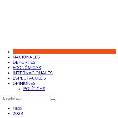
Saltar
al
contenido
NACIONALES
DEPORTES
ECONÓMICAS
INTERNACIONALES
ESPECTÁCULOS
OPINIONES
POLÍTICAS
Inicio
2023