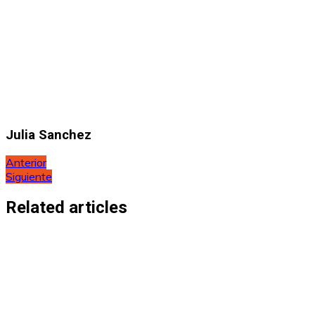
Julia Sanchez
Navegación
Anterior
Siguiente
de
entradas
Related articles