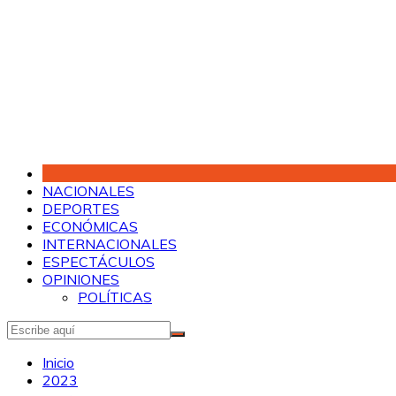
Saltar
al
contenido
NACIONALES
DEPORTES
ECONÓMICAS
INTERNACIONALES
ESPECTÁCULOS
OPINIONES
POLÍTICAS
Inicio
2023