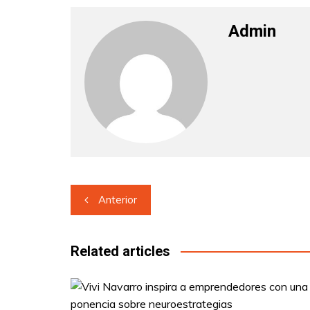
Admin
Navegación
Anterior
de
entradas
Related articles