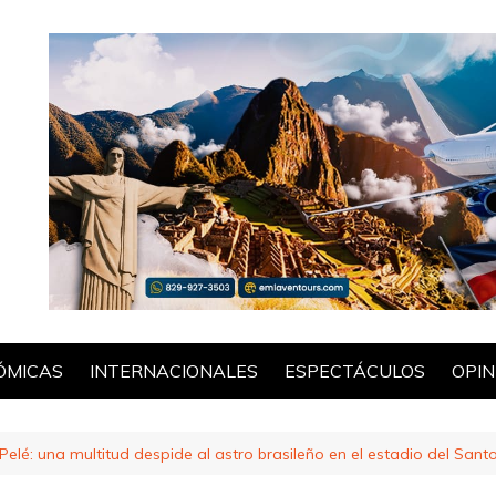
ÓMICAS
INTERNACIONALES
ESPECTÁCULOS
OPIN
POL
 Pelé: una multitud despide al astro brasileño en el estadio del Sant