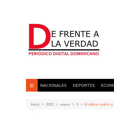
Saltar
al
contenido
NACIONALES
DEPORTES
ECON
Inicio
2023
enero
3
El último adiós a