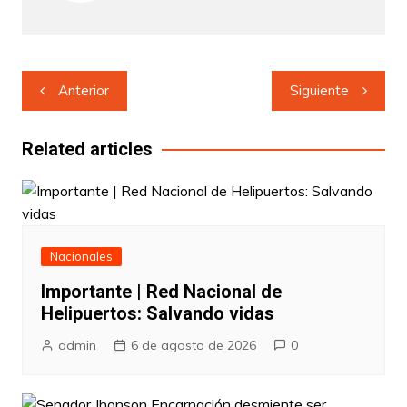
Navegación
Anterior
Siguiente
de
entradas
Related articles
Nacionales
Importante | Red Nacional de
Helipuertos: Salvando vidas
admin
6 de agosto de 2026
0