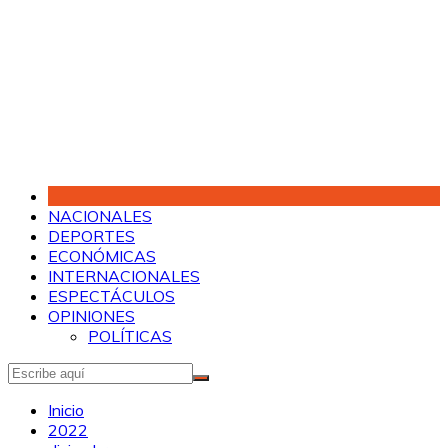
Saltar
al
contenido
NACIONALES
DEPORTES
ECONÓMICAS
INTERNACIONALES
ESPECTÁCULOS
OPINIONES
POLÍTICAS
Inicio
2022