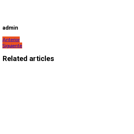
admin
Navegación
Anterior
Siguiente
de
entradas
Related articles