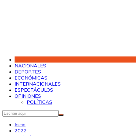
Saltar
al
contenido
NACIONALES
DEPORTES
ECONÓMICAS
INTERNACIONALES
ESPECTÁCULOS
OPINIONES
POLÍTICAS
Inicio
2022