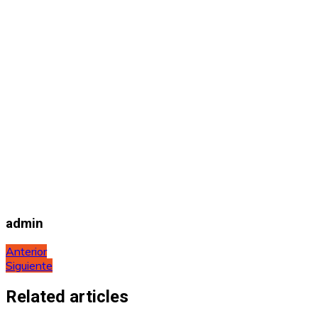
admin
Navegación
Anterior
Siguiente
de
entradas
Related articles