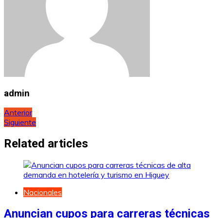
admin
Navegación
Anterior
Siguiente
de
entradas
Related articles
Nacionales
Anuncian cupos para carreras técnicas