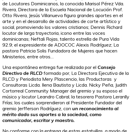
de Locutores Dominicanos, la conocida Marisol Pérez Vda.
Rivera, Directora de la Escuela Nacional de Locución Prof.
Otto Rivera, Jesús Villanueva figura grandes aportes en el
arte y en el desarrollo de actividades de corte artístico y
social, promoviendo los valores cristianos; Dennis Richard
locutor de larga trayectoria, icono entre las voces
dominicanas; Neftali Rojas, talento estrella de Pura Vida
92.9; el expresidente de ADOCOC Alexis Rodríguez; La
pastora Patricia Solis Fundadora de Mujeres que hacen
Ministerios, entre otros…
Una espontánea entrega fue realizada por el
Consejo
Directivo de RLCD
formado por, La Directora Ejecutiva de la
RLCD y Periodista Mery Plascencio, las Productoras y
Consultoras Licda. Ilena Bautista y Licda. Nicky Peña, Judith
Cortorreal Community Manager del gremio y su esposo el
músico y locutor Leandro Cabral, la tesorera Pastora Leranlly
Frías; los cuales sorprendieron al Presidente Fundador del
gremio Jerfferson Rodríguez, con
un reconocimiento al
mérito dado sus aportes a la sociedad, como
comunicador, escritor y maestro.
No conforme con la entrega de estas estatuillas, a modo de