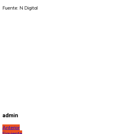
Fuente: N Digital
admin
Navegación
Anterior
Siguiente