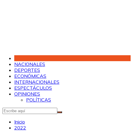
Saltar
al
contenido
NACIONALES
DEPORTES
ECONÓMICAS
INTERNACIONALES
ESPECTÁCULOS
OPINIONES
POLÍTICAS
Inicio
2022