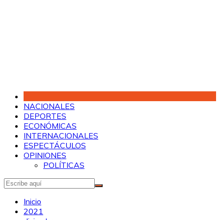
Saltar
al
contenido
NACIONALES
DEPORTES
ECONÓMICAS
INTERNACIONALES
ESPECTÁCULOS
OPINIONES
POLÍTICAS
Inicio
2021