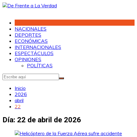
Saltar
al
contenido
NACIONALES
DEPORTES
ECONÓMICAS
INTERNACIONALES
ESPECTÁCULOS
OPINIONES
POLÍTICAS
Inicio
2026
abril
22
Día:
22 de abril de 2026