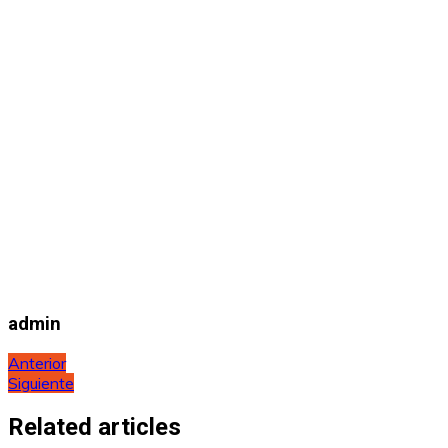
admin
Navegación
Anterior
Siguiente
de
entradas
Related articles