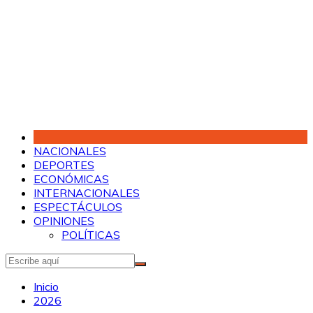
Saltar
al
contenido
NACIONALES
DEPORTES
ECONÓMICAS
INTERNACIONALES
ESPECTÁCULOS
OPINIONES
POLÍTICAS
Inicio
2026