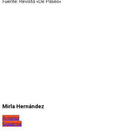
Fuente: Revista «De Paseo»
Mirla Hernández
Navegación
Anterior
Siguiente
de