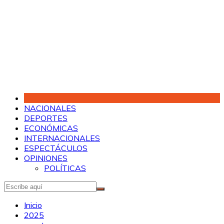
Saltar
al
contenido
NACIONALES
DEPORTES
ECONÓMICAS
INTERNACIONALES
ESPECTÁCULOS
OPINIONES
POLÍTICAS
Inicio
2025