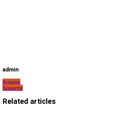
admin
Navegación
Anterior
Siguiente
de
entradas
Related articles