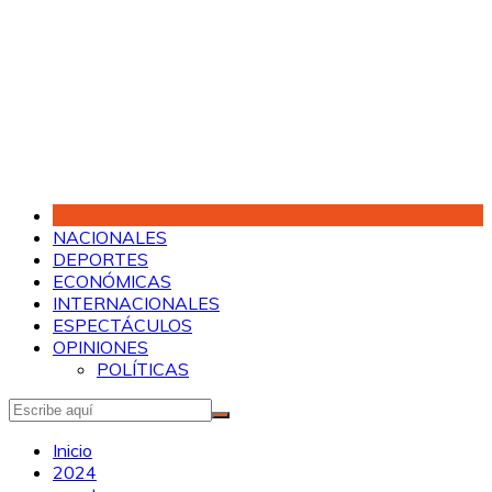
Saltar
al
contenido
NACIONALES
DEPORTES
ECONÓMICAS
INTERNACIONALES
ESPECTÁCULOS
OPINIONES
POLÍTICAS
Inicio
2024