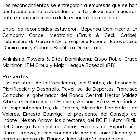
Los reconocimientos se entregaron a empresas que se han
destacado por la estabilidad y la fortaleza que muestran
ante el comportamiento de la economía dominicana.
Entre las reconocidas estuvieron: Bepensa Dominicana, LY
Company Caribe, Medtronic (Davis & Geck Caribe),
Tabacalera de García SAS, la empresa Ecoener Fotovoltaica
Dominicana y Citibank República Dominicana.
Animismo, Towers & Sites Dominicana, Grupo Roble, Grupo
Martinón, ITM Group y Major League Baseball (RD).
Presentes
Los ministros, de la Presidencia, Joel Santos; de Economía,
Planificación y Desarrollo, Pavel Isa; de Deportes, Francisco
Camacho; el gobernador del Banco Central, Héctor Valdez
Albizu; el embajador de España, Antonio Pérez Hernández;
los superintendentes, de Bancos, Alejandro Fernández; de
Valores, Ernesto Bournigal; el presidente del Consejo del
Indotel, Nelson Arroyo; los directores, del BCIE, Héctor Rizik;
del Consejo Nacional de Zonas Francas de Exportación,
Daniel Liranzo; el comisionado de béisbol Junior Noboa y el
gerente general del Bandex, Juan Mustafá; entre otros.