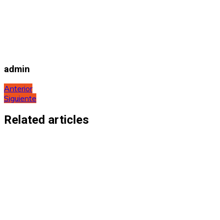
admin
Navegación
Anterior
Siguiente
de
entradas
Related articles