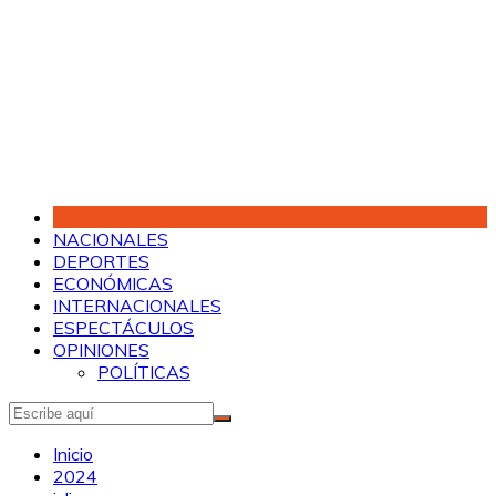
Saltar
al
contenido
NACIONALES
DEPORTES
ECONÓMICAS
INTERNACIONALES
ESPECTÁCULOS
OPINIONES
POLÍTICAS
Inicio
2024